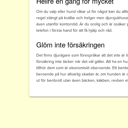
Hellre en gång för mycket
Om du valp eller hund råkar ut för något kan du alltid
regel stängt på kvällar och helger men djursjukhuse
även utanför kontorstid. Är du orolig och är osäker 
telefon i första hand för att få hjälp och råd.
Glöm inte försäkringen
Det finns djurägare som förespråkar att det inte är 
försäkring inte täcker när det väl gäller. Att ha en 
tillhör dem som är ekonomiskt oberoende. Ett benbr
beroende på hur allvarlig skadan är, om hunden är o
ut för benbrott utan även bäcken, käkben, revben et