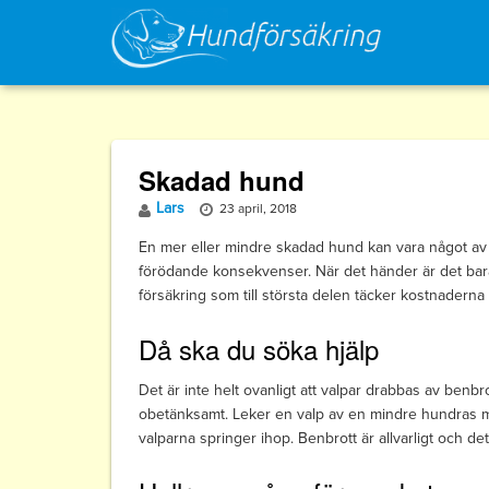
Skip
to
content
Skadad hund
Lars
23 april, 2018
En mer eller mindre skadad hund kan vara något av 
förödande konsekvenser. När det händer är det bara
försäkring som till största delen täcker kostnadern
Då ska du söka hjälp
Det är inte helt ovanligt att valpar drabbas av benb
obetänksamt. Leker en valp av en mindre hundras med
valparna springer ihop. Benbrott är allvarligt och de