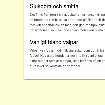
Sjukdom och smitta
Det finns framförallt två aspekter att ta hänsyn till
att hundarna kan bli sjuka beroende på ålder och de
masken är bandmasken men den ger inte uppkomst t
ge symtomen som nämndes ovan men även hosta och
Vanligt bland valpar
Valpar kan födas med inälvsparasiter som de får frå
födsel. Hos äldre hundar är det inte lika vanligt uta
äldre hundar som är med på jakt eller finns på en
du osäker så kontakta en veterinär.