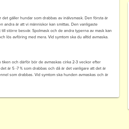
 när det gäller hundar som drabbas av inälvsmask. Den första är
n andra är att vi människor kan smittas. Den vanligaste
ill större besvär. Spolmask och de andra typerna av mask kan
 lös avföring med mera. Vid symtom ska du alltid avmaska.
n tiken och därför bör de avmaskas cirka 2-3 veckor efter
n det är 5 -7 % som drabbas och då är det vanligare att det är
 kennel som drabbas. Vid symtom ska hunden avmaskas och är