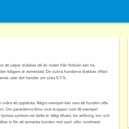
st att valpar drabbas då de redan från födseln kan ha
edan tidigare är avmaskad. De vuxna hundarna drabbas oftast
mande utan det handlar om cirka 5-7 %.
 svåra att upptäcka. Några exempel kan vara att hunden ofta
en. Om parasiterna finns inuti kroppen som till exempel
ysiska symtom vid detta är dålig tillväxt, lös avföring, torr och
ättas in för att avmaska hunden mot spol- eller rundmask