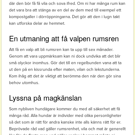
där den bör få få vila och sova ifred. Om ni har många rum kan
det vara bra att stänga av en del av dem med till exempel ett
kompostgaller i dörröppningarna. Det gör att den i lugn takt
kan utforska delar av hemmet.
En utmaning att få valpen rumsren
Att få en valp att bli rumsren kan ta upp till sex månader.
Genom att vara uppmärksam kan ni dock undvika att det blir
små olyckor inomhus. Gör det till en regelbunden vana att ta
ut den på en kissrunda efter maten, vilan och lekstunderna.
Kom ihåg att det är viktigt att berömma den när den gör sina
behov utomhus.
Lyssna på magkänslan
Som nybliven hundägare kommer du med all säkerhet att få
många råd. Alla hundar är individer med olika personligheter
så det som är rätt för andra kanske inte alls känns rätt för er.
Beprövade råd vad gäller rumsrenhet, vila och mat är generellt